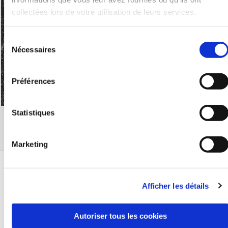
collectées lors de votre utilisation de leurs services.
CTA's
Contact
Sélection
pages
Nécessaires
du
consentement
Guidelines
Préférences
Statistiques
Appelez-nous
Marketing
Afficher les détails
11 bis rue Blanche,

75009 Paris
Autoriser tous les cookies