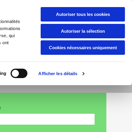
lepanierdezoe.com
Autoriser tous les cookies
ionnalités
formations
Autoriser la sélection
s
Qui sommes nous ?
Contact
yse, qui
s ont
Cookies nécessaires uniquement
ing
Afficher les détails
e