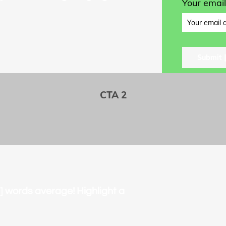
Your emai
CTA 2
15] words average! Highlight a