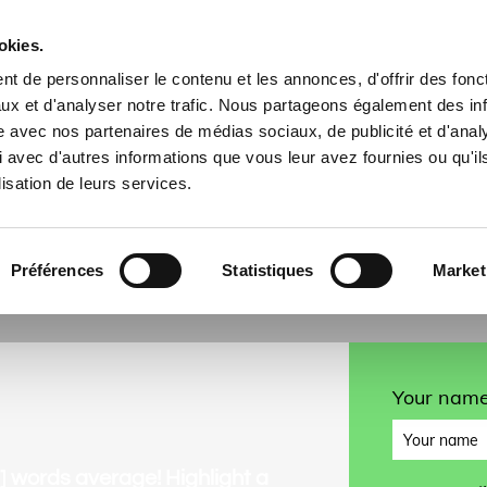
okies.
01 48 74 56 43 |
o.krot@


t de personnaliser le contenu et les annonces, d'offrir des fonct
ux et d'analyser notre trafic. Nous partageons également des in
Accueil
Nos produit
site avec nos partenaires de médias sociaux, de publicité et d'anal
 avec d'autres informations que vous leur avez fournies ou qu'il
lisation de leurs services.
CTA 1
Préférences
Statistiques
Market
Your nam
15] words average! Highlight a