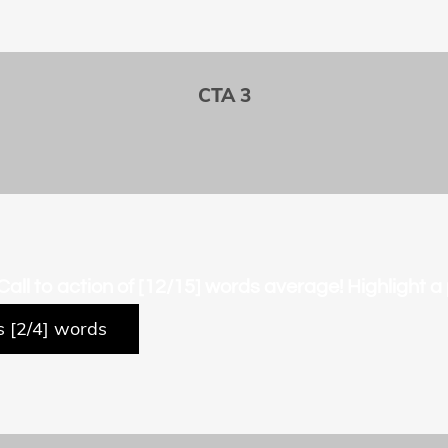
CTA 3
 Call to action of [12/15] words average! Highlight a
s [2/4] words