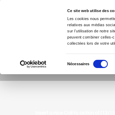
Accéder au contenu
Ce site web utilise des co
Les cookies nous permetten
relatives aux médias socia
sur l'utilisation de notre 
peuvent combiner celles-ci
collectées lors de votre uti
Sélection
Nécessaires
du
consentement
Insert a nice Call to action of [12/