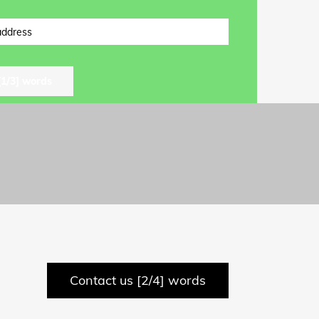
l
Contact us [2/4] words