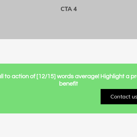
CTA 4
all to action of [12/15] words average! Highlight a p
benefit
Contact us