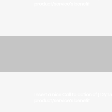
product/service’s benefit
Insert a nice Call to action of [12/
product/service’s benefit