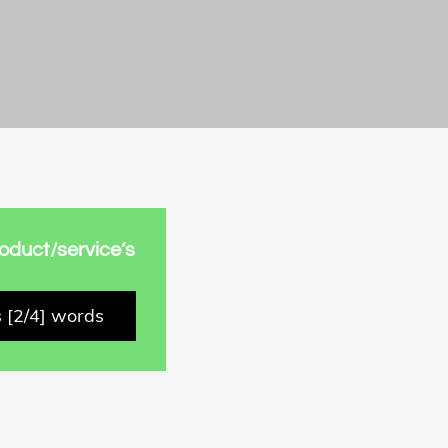
roduct/service’s
 [2/4] words