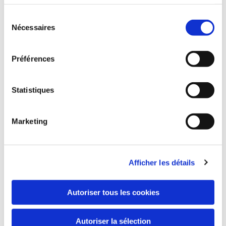
services.
This is a *** PARAGRAPH of
(100/130) words average! ***
Sélection
Nécessaires
du
Lorem ipsum dolor sit amet,
consentement
consectetur adipiscing elit, sed do
eiusmod tempor incididunt ut
Préférences
labore et dolore magna aliqua. Ut
enim ad minim veniam, quis
Statistiques
nostrud exercitation ullamco
laboris nisi ut aliquip ex ea
commodo consequat. Duis aute
Marketing
irure dolor in reprehenderit in
voluptate velit esse cillum dolore
eu fugiat nulla pariatur.
Afficher les détails
Excepteur sint occaecat
cupidatat non proident.
Autoriser tous les cookies
555 555 555

Autoriser la sélection