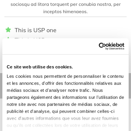
sociosqu ad litora torquent per conubia nostra, per
inceptos himenaeos.
This is USP one
This is USP two
This is USP three
Ce site web utilise des cookies.
Les cookies nous permettent de personnaliser le contenu
et les annonces, d'offrir des fonctionnalités relatives aux
Contact page 3
médias sociaux et d'analyser notre trafic. Nous
partageons également des informations sur l'utilisation de
notre site avec nos partenaires de médias sociaux, de
publicité et d'analyse, qui peuvent combiner celles-ci
Insert H2 title [4/5]
avec d'autres informations que vous leur avez fournies
words
ou qu'ils ont collectées lors de votre utilisation de leurs