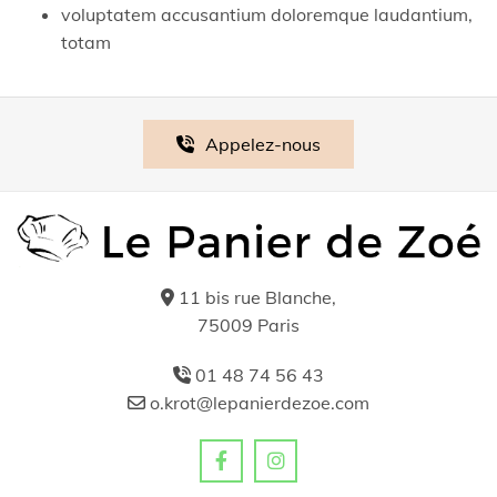
voluptatem accusantium doloremque laudantium,
totam
Appelez-nous
11 bis rue Blanche,

75009 Paris
01 48 74 56 43

o.krot@lepanierdezoe.com
