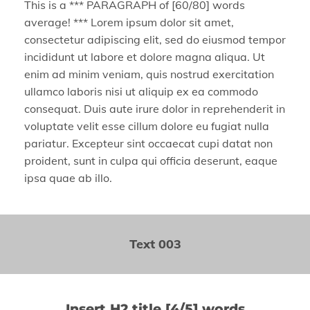
This is a *** PARAGRAPH of [60/80] words
average! *** Lorem ipsum dolor sit amet,
consectetur adipiscing elit, sed do eiusmod tempor
incididunt ut labore et dolore magna aliqua. Ut
enim ad minim veniam, quis nostrud exercitation
ullamco laboris nisi ut aliquip ex ea commodo
consequat. Duis aute irure dolor in reprehenderit in
voluptate velit esse cillum dolore eu fugiat nulla
pariatur. Excepteur sint occaecat cupi datat non
proident, sunt in culpa qui officia deserunt, eaque
ipsa quae ab illo.
Text 003
Insert H2 title [4/5] words