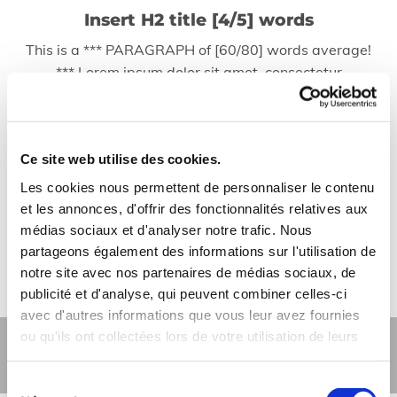
Insert H2 title [4/5] words
This is a *** PARAGRAPH of [60/80] words average!
*** Lorem ipsum dolor sit amet, consectetur
adipiscing elit, sed do eiusmod tempor incididunt ut
labore et dolore magna aliqua. Ut enim ad minim
veniam, quis nostrud exercitation ullamco laboris nisi
Ce site web utilise des cookies.
ut aliquip ex ea commodo consequat. Duis aute irure
dolor in reprehenderit in voluptate velit esse cillum
Les cookies nous permettent de personnaliser le contenu
dolore eu fugiat nulla pariatur. Excepteur sint
et les annonces, d'offrir des fonctionnalités relatives aux
occaecat cupi datat non proident, sunt in culpa qui
médias sociaux et d'analyser notre trafic. Nous
officia deserunt, eaque ipsa quae ab illo.
partageons également des informations sur l'utilisation de
notre site avec nos partenaires de médias sociaux, de
Discover more [2/4] words
publicité et d'analyse, qui peuvent combiner celles-ci
avec d'autres informations que vous leur avez fournies
ou qu'ils ont collectées lors de votre utilisation de leurs
Text 005
services.
Sélection